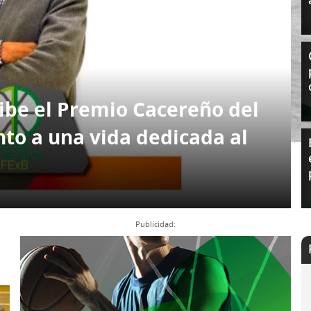
l
Formación Continua/Permanente
Tarifas
Clinic Entrenadores
Otras formaciones
ra
ibe el Premio Cacereño del
to a una vida dedicada al
Publicidad:
lunes, 30 de septiembre de 2024