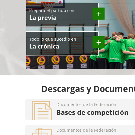
Prepara el partido con
+
La previa
Todo lo que sucedió en
+
La crónica
Descargas y Documen
Documentos de la Federación
Bases de competición
Documentos de la Federación