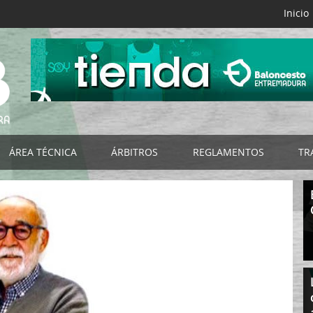
Inicio
ÁREA TÉCNICA
ÁRBITROS
REGLAMENTOS
TR
B
Selecciones FExB
Acta Digital FExB
Reglamentos FExB
NES
Programa de Tecnificación FExB
Club del Árbitro
Bases de Competición
os
Programa Detección y Selección de Talentos
Noticias
Normativas Específicas
Programa de Ayuda a la Tecnificación
Organigrama
Normativas FEB
s
Campus de Baloncesto
Listado por Categorías
Impresos
RIORES
Cursos de Entrenadores
Documentación - Impresos
Circulares