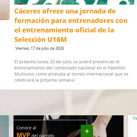
Cáceres ofrece una jornada de
formación para entrenadores con
el entrenamiento oficial de la
s
Selección U16M
viernes, 17 de julio de 2026
El próximo lunes 20 de julio, se podrá presenciar el
entrenamiento del combinado nacional en el Pabellón
Multiusos como antesala al torneo internacional que se
celebrará la próxima semana
T
Conoce al
+
MVP
del partido