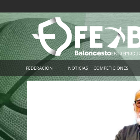
FEDERACIÓN
NOTICIAS
COMPETICIONES
Imagen Corporativa FExB
COMPETICIONES FE
Contactar
TORNEO SELECCIO
Localización
Buscador de Partid
Plataforma FExB (Clubes)
Por Clubes
App Afición FExB
Por Localidade
TEMPORADAS ANTE