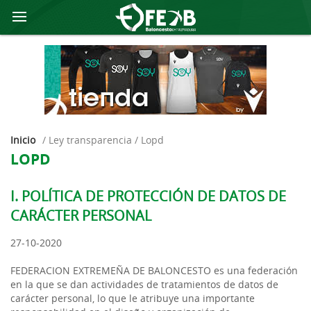
Inicio
/ Ley transparencia /
lopd
LOPD
I. POLÍTICA DE PROTECCIÓN DE DATOS DE
CARÁCTER PERSONAL
27-10-2020
FEDERACION EXTREMEÑA DE BALONCESTO es una federación
en la que se dan actividades de tratamientos de datos de
carácter personal, lo que le atribuye una importante