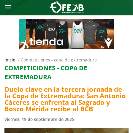
Inicio
/
competiciones - copa de extremadura
COMPETICIONES - COPA DE
EXTREMADURA
Duelo clave en la tercera jornada de
la Copa de Extremadura: San Antonio
Cáceres se enfrenta al Sagrado y
Bosco Mérida recibe al BCB
viernes, 19 de septiembre de 2025