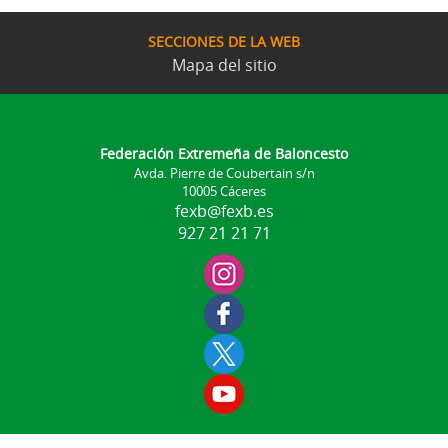
SECCIONES DE LA WEB
Mapa del sitio
Federación Extremeña de Baloncesto
Avda. Pierre de Coubertain s/n
10005 Cáceres
fexb@fexb.es
927 21 21 71