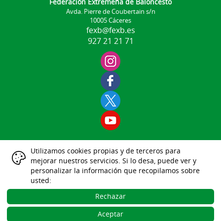
Federación Extremeña de Baloncesto
Avda. Pierre de Coubertain s/n
10005 Cáceres
fexb@fexb.es
927 21 21 71
Utilizamos cookies propias y de terceros para
Aviso Legal
mejorar nuestros servicios. Si lo desa, puede ver y
|
|
|
|
|
personalizar la información que recopilamos sobre
Datos Identificativos
usted:
Política Protección de Datos
Política de Cookies
Rechazar
Gestión de las Cookies
Aceptar
Desarrollo Web Gesdeportiva