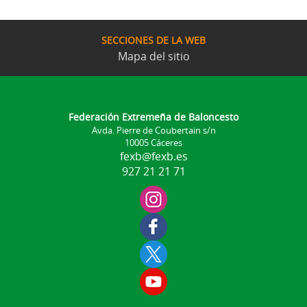
SECCIONES DE LA WEB
Mapa del sitio
Federación Extremeña de Baloncesto
Avda. Pierre de Coubertain s/n
10005 Cáceres
fexb@fexb.es
927 21 21 71