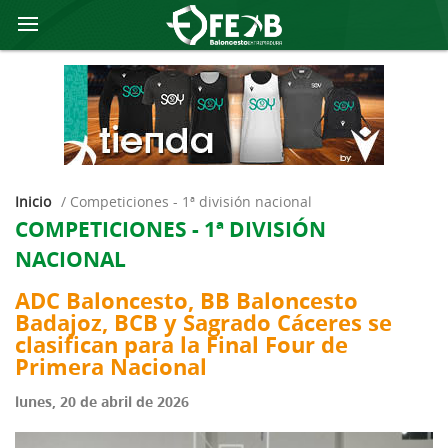
Inicio
/
competiciones - 1ª división nacional
COMPETICIONES - 1ª DIVISIÓN
NACIONAL
ADC Baloncesto, BB Baloncesto
Badajoz, BCB y Sagrado Cáceres se
clasifican para la Final Four de
Primera Nacional
lunes, 20 de abril de 2026