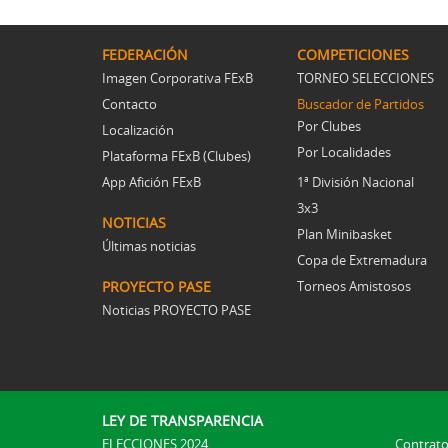
FEDERACIÓN
COMPETICIONES
Imagen Corporativa FExB
TORNEO SELECCIONES
Contacto
Buscador de Partidos
Por Clubes
Localización
Por Localidades
Plataforma FExB (Clubes)
App Afición FExB
1ª División Nacional
3x3
NOTICIAS
Plan Minibasket
Últimas noticias
Copa de Extremadura
PROYECTO PASE
Torneos Amistosos
Noticias PROYECTO PASE
LEY DE TRANSPARENCIA
ELECCIONES 2024
Contrato