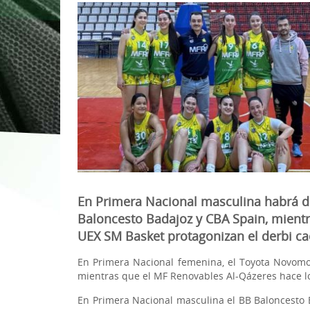
1ª División Naciona
3x3
Plan Minibasket
Copa de Extremadu
Torneos Amistosos
En Primera Nacional masculina habrá de
Baloncesto Badajoz y CBA Spain, mientr
UEX SM Basket protagonizan el derbi c
En Primera Nacional femenina, el Toyota Novomot
mientras que el MF Renovables Al-Qázeres hace lo
En Primera Nacional masculina el BB Baloncesto B