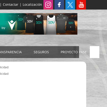
|
Contactar
|
Localización
ANSPARENCIA
SEGUROS
PROYECTO PASE
ELECCIONES 2024
SEGURO JUDEX
icidad:
Censo electoral
SEGURO SENIOR
icidad:
Estatutos FExB
Organigrama
Asamblea General FExB
Componentes