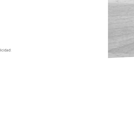
Actas
Cuentas Anuales
Presupuesto Anuales
Contratos con Instituciones Públicas
icidad:
Subvenciones
Memorias
Protocolo de actuación frente a la violencia sexual
Ley del Deporte en Extremadura
Ley 15/2015 Profesionales del Deporte
Ley Protección Jurídica del Menor
Ley 13/2011 de regulación y juego de apuestas
Ley 19/2007, contra la violencia, el racismo, la xenofobia y la intole