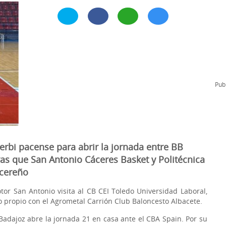
l
Formación Continua/Permanente
Tarifas
Clinic Entrenadores
Otras formaciones
ra
Publ
rbi pacense para abrir la jornada entre BB
as que San Antonio Cáceres Basket y Politécnica
acereño
or San Antonio visita al CB CEI Toledo Universidad Laboral,
 propio con el Agrometal Carrión Club Baloncesto Albacete.
adajoz abre la jornada 21 en casa ante el CBA Spain. Por su