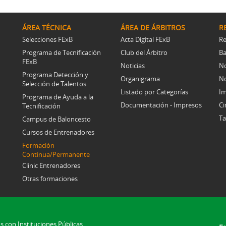
ÁREA TÉCNICA
ÁREA DE ÁRBITROS
R
Selecciones FExB
Acta Digital FExB
Re
Programa de Tecnificación
Club del Árbitro
Ba
FExB
Noticias
No
Programa Detección y
Organigrama
No
Selección de Talentos
Listado por Categorías
Im
Programa de Ayuda a la
Documentación - Impresos
Ci
Tecnificación
Ta
Campus de Baloncesto
Cursos de Entrenadores
Formación
Continua/Permanente
Clinic Entrenadores
Otras formaciones
s con Instituciones Públicas