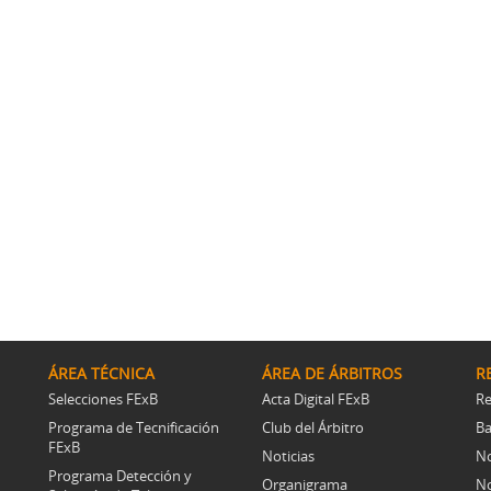
ÁREA TÉCNICA
ÁREA DE ÁRBITROS
R
Selecciones FExB
Acta Digital FExB
Re
Programa de Tecnificación
Club del Árbitro
Ba
FExB
Noticias
No
Programa Detección y
Organigrama
No