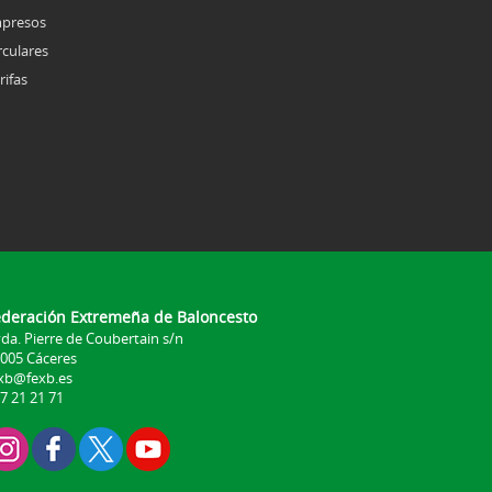
presos
rculares
rifas
ederación Extremeña de Baloncesto
da. Pierre de Coubertain s/n
005 Cáceres
xb@fexb.es
7 21 21 71