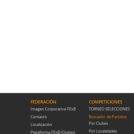
FEDERACIÓN
COMPETICIONES
Imagen Corporativa FExB
TORNEO SELECCIONES
Contacto
Buscador de Partidos
Por Clubes
Localización
Por Localidades
Plataforma FExB (Clubes)