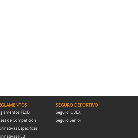
EGLAMENTOS
SEGURO DEPORTIVO
glamentos FExB
Seguro JUDEX
ses de Competición
Seguro Senior
rmativas Específicas
rmativas FEB