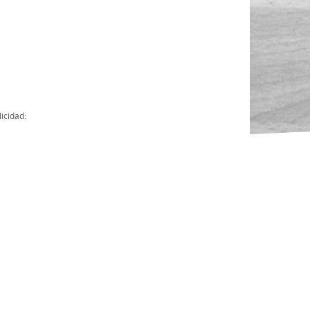
Actas
Cuentas Anuales
Presupuesto Anuales
Contratos con Instituciones Públicas
icidad:
Subvenciones
Memorias
Protocolo de actuación frente a la violencia sexual
Ley del Deporte en Extremadura
Ley 15/2015 Profesionales del Deporte
Ley Protección Jurídica del Menor
Ley 13/2011 de regulación y juego de apuestas
Ley 19/2007, contra la violencia, el racismo, la xenofobia y la intole