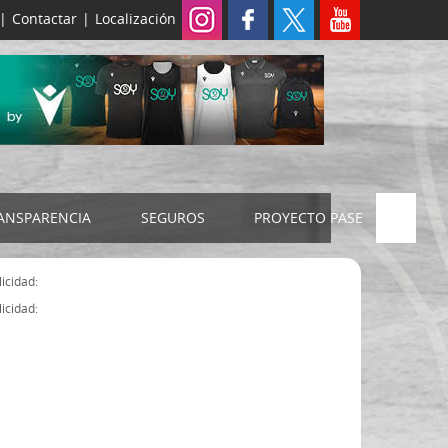
|
Contactar
|
Localización
ANSPARENCIA
SEGUROS
PROYECTO PASE
ELECCIONES 2024
SEGURO JUDEX
icidad:
Censo electoral
SEGURO SENIOR
icidad:
Estatutos FExB
Organigrama
Asamblea General FExB
Componentes