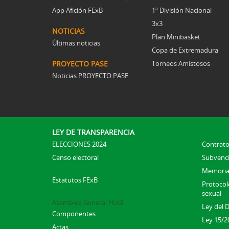
App Afición FExB
1ª División Nacional
3x3
NOTICIAS
Plan Minibasket
Últimas noticias
Copa de Extremadura
PROYECTO PASE
Torneos Amistosos
Noticias PROYECTO PASE
LEY DE TRANSPARENCIA
ELECCIONES 2024
Contrato
Censo electoral
Subvenc
Memoria
Estatutos FExB
Protocolo
sexual
Asamblea General FExB
Ley del 
Componentes
Ley 15/2
Actas