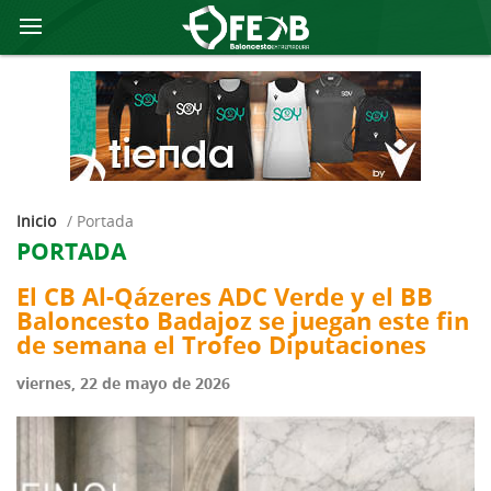
Inicio
/
portada
PORTADA
El CB Al-Qázeres ADC Verde y el BB
Baloncesto Badajoz se juegan este fin
de semana el Trofeo Diputaciones
viernes, 22 de mayo de 2026