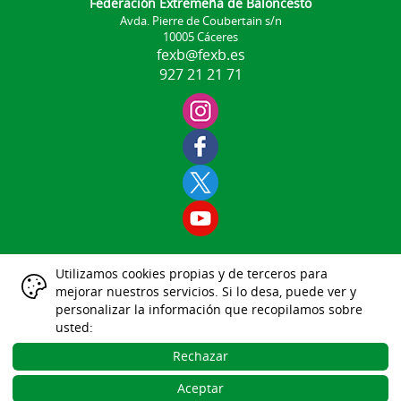
Federación Extremeña de Baloncesto
Avda. Pierre de Coubertain s/n
10005 Cáceres
fexb@fexb.es
927 21 21 71
Utilizamos cookies propias y de terceros para
Aviso Legal
mejorar nuestros servicios. Si lo desa, puede ver y
|
|
|
|
|
personalizar la información que recopilamos sobre
Datos Identificativos
usted:
Política Protección de Datos
Política de Cookies
Rechazar
Gestión de las Cookies
Aceptar
Desarrollo Web Gesdeportiva