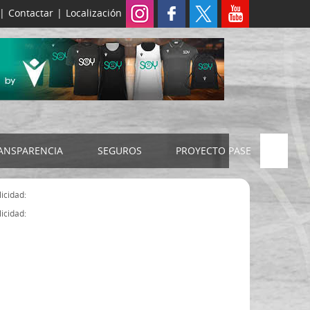
|
Contactar
|
Localización
ANSPARENCIA
SEGUROS
PROYECTO PASE
ELECCIONES 2024
SEGURO JUDEX
icidad:
Censo electoral
SEGURO SENIOR
icidad:
Estatutos FExB
Organigrama
Asamblea General FExB
Componentes