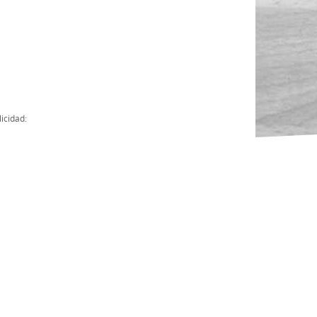
Actas
Cuentas Anuales
Presupuesto Anuales
Contratos con Instituciones Públicas
icidad:
Subvenciones
Memorias
Protocolo de actuación frente a la violencia sexual
Ley del Deporte en Extremadura
Ley 15/2015 Profesionales del Deporte
Ley Protección Jurídica del Menor
Ley 13/2011 de regulación y juego de apuestas
Ley 19/2007, contra la violencia, el racismo, la xenofobia y la intole