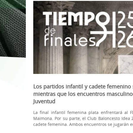
1ª División Naciona
3x3
Plan Minibasket
Copa de Extremadu
Torneos Amistosos
Los partidos infantil y cadete femenino 
mientras que los encuentros masculinos
Juventud
La final infantil femenina plata enfrentará a
Maimona. Por su parte, el Club Baloncesto Idea Z
cadete femenina. Ambos encuentros se jugarán en 