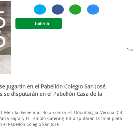
l
Formación Continua/Permanente
Tarifas
Clinic Entrenadores
Galería
Otras formaciones
ra
Publ
se jugarán en el Pabellón Colegio San José,
 se disputarán en el Pabellón Casa de la
l FD Mérida Femenino Rojo contra el Odontología Verona CB
afra Sajra y El Templo Catering BB disputarán la final plata
el Pabellón Colegio San José.