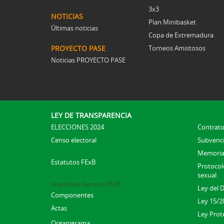
3x3
NOTICIAS
Plan Minibasket
Últimas noticias
Copa de Extremadura
PROYECTO PASE
Torneos Amistosos
Noticias PROYECTO PASE
LEY DE TRANSPARENCIA
ELECCIONES 2024
Contrato
Censo electoral
Subvenc
Memoria
Estatutos FExB
Protocolo
sexual
Asamblea General FExB
Ley del 
Componentes
Ley 15/2
Actas
Ley Prot
Organigrama