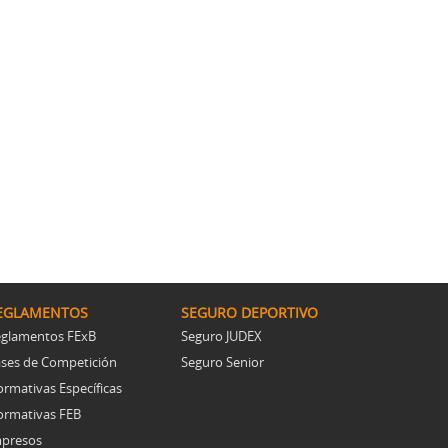
EGLAMENTOS
SEGURO DEPORTIVO
glamentos FExB
Seguro JUDEX
ses de Competición
Seguro Senior
rmativas Específicas
rmativas FEB
presos