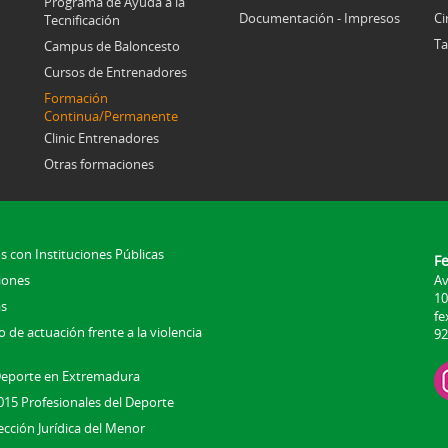
Programa de Ayuda a la
Documentación - Impresos
Ci
Tecnificación
Ta
Campus de Baloncesto
Cursos de Entrenadores
Formación
Continua/Permanente
Clinic Entrenadores
Otras formaciones
s con Instituciones Públicas
F
iones
Av
10
s
fe
 de actuación frente a la violencia
92
Deporte en Extremadura
015 Profesionales del Deporte
ección Jurídica del Menor