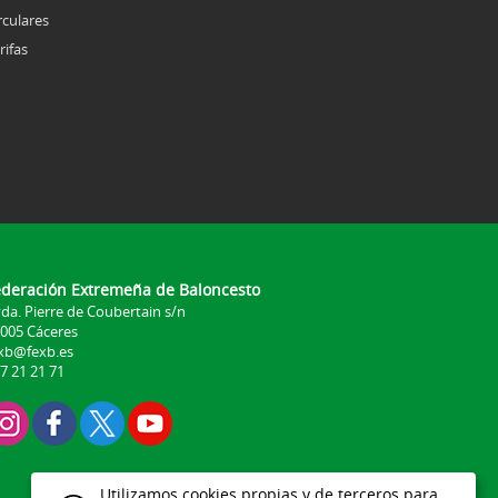
rculares
rifas
ederación Extremeña de Baloncesto
da. Pierre de Coubertain s/n
005 Cáceres
xb@fexb.es
7 21 21 71
Utilizamos cookies propias y de terceros para