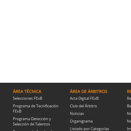
ÁREA TÉCNICA
ÁREA DE ÁRBITROS
R
Selecciones FExB
Acta Digital FExB
Re
Programa de Tecnificación
Club del Árbitro
Ba
FExB
Noticias
No
Programa Detección y
Organigrama
No
Selección de Talentos
Listado por Categorías
Im