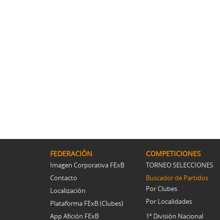
FEDERACIÓN
COMPETICIONES
Imagen Corporativa FExB
TORNEO SELECCIONES
Contacto
Buscador de Partidos
Por Clubes
Localización
Por Localidades
Plataforma FExB (Clubes)
App Afición FExB
1ª División Nacional