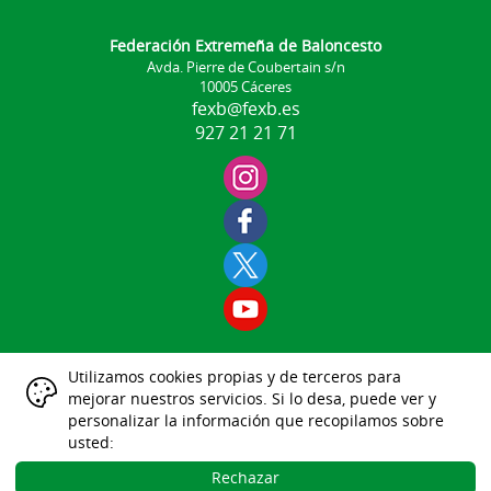
Federación Extremeña de Baloncesto
Avda. Pierre de Coubertain s/n
10005 Cáceres
fexb@fexb.es
927 21 21 71
Utilizamos cookies propias y de terceros para
Aviso Legal
mejorar nuestros servicios. Si lo desa, puede ver y
|
|
|
|
|
personalizar la información que recopilamos sobre
Datos Identificativos
usted:
Política Protección de Datos
Política de Cookies
Rechazar