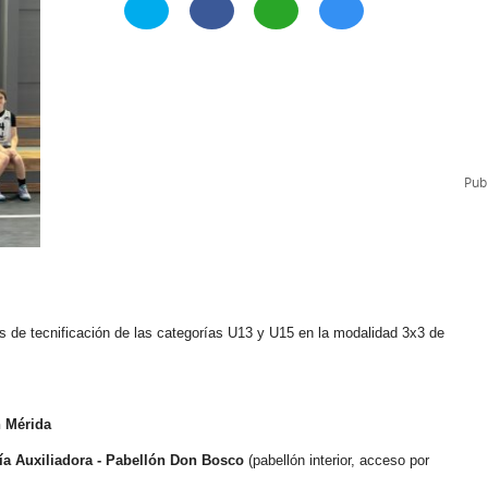
l
Formación Continua/Permanente
Tarifas
Clinic Entrenadores
Otras formaciones
ra
Publ
s de tecnificación de las categorías U13 y U15 en la modalidad 3x3 de
 Mérida
ía Auxiliadora - Pabellón Don Bosco
(pabellón interior, acceso por