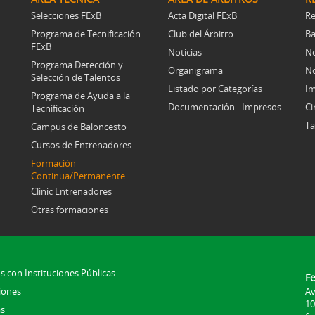
Selecciones FExB
Acta Digital FExB
Re
Programa de Tecnificación
Club del Árbitro
Ba
FExB
Noticias
No
Programa Detección y
Organigrama
No
Selección de Talentos
Listado por Categorías
Im
Programa de Ayuda a la
Documentación - Impresos
Ci
Tecnificación
Ta
Campus de Baloncesto
Cursos de Entrenadores
Formación
Continua/Permanente
Clinic Entrenadores
Otras formaciones
s con Instituciones Públicas
F
iones
Av
10
s