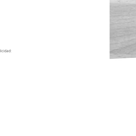
Actas
Cuentas Anuales
Presupuesto Anuales
Contratos con Instituciones Públicas
icidad:
Subvenciones
Memorias
Protocolo de actuación frente a la violencia sexual
Ley del Deporte en Extremadura
Ley 15/2015 Profesionales del Deporte
Ley Protección Jurídica del Menor
Ley 13/2011 de regulación y juego de apuestas
Ley 19/2007, contra la violencia, el racismo, la xenofobia y la intole