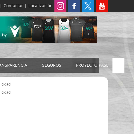
|
Contactar
|
Localización
ANSPARENCIA
SEGUROS
PROYECTO PASE
ELECCIONES 2024
SEGURO JUDEX
icidad:
Censo electoral
SEGURO SENIOR
icidad:
Estatutos FExB
Organigrama
Asamblea General FExB
Componentes