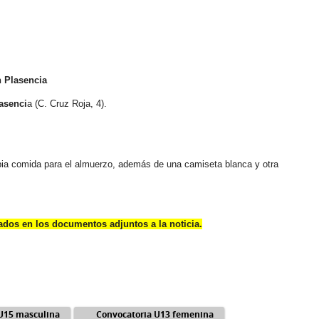
 Plasencia
asenci
a (C. Cruz Roja, 4).
opia comida para el almuerzo, además de una camiseta blanca y otra
a
dos en los documentos adjuntos a la noticia.
U15 masculina
Convocatoria U13 femenina