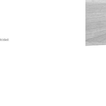
Actas
Cuentas Anuales
Presupuesto Anuales
Contratos con Instituciones Públicas
icidad:
Subvenciones
Memorias
Protocolo de actuación frente a la violencia sexual
Ley del Deporte en Extremadura
Ley 15/2015 Profesionales del Deporte
Ley Protección Jurídica del Menor
Ley 13/2011 de regulación y juego de apuestas
Ley 19/2007, contra la violencia, el racismo, la xenofobia y la intole