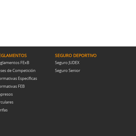
EGLAMENTOS
SEGURO DEPORTIVO
glamentos FExB
Seguro JUDEX
ses de Competición
Seguro Senior
rmativas Específicas
rmativas FEB
presos
rculares
rifas