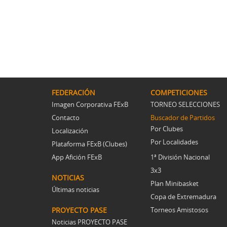
FEDERACIÓN
COMPETICIONES
Imagen Corporativa FExB
TORNEO SELECCIONES
Contacto
Buscador de Partidos
Por Clubes
Localización
Por Localidades
Plataforma FExB (Clubes)
App Afición FExB
1ª División Nacional
3x3
NOTICIAS
Plan Minibasket
Últimas noticias
Copa de Extremadura
PROYECTO PASE
Torneos Amistosos
Noticias PROYECTO PASE