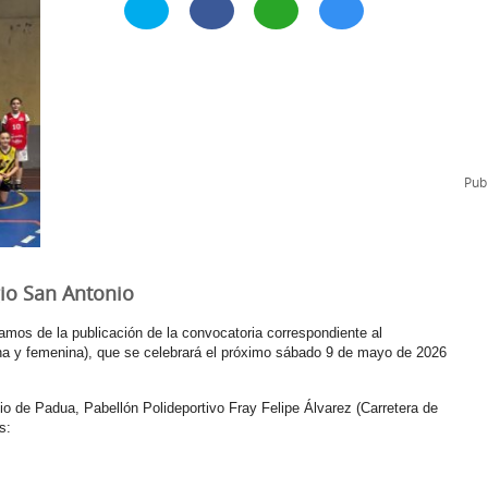
l
Formación Continua/Permanente
Tarifas
Clinic Entrenadores
Otras formaciones
ra
Publ
io San Antonio
mos de la publicación de la convocatoria correspondiente al
na y femenina), que se celebrará el próximo sábado 9 de mayo de 2026
io de Padua, Pabellón Polideportivo Fray Felipe Álvarez (Carretera de
s: