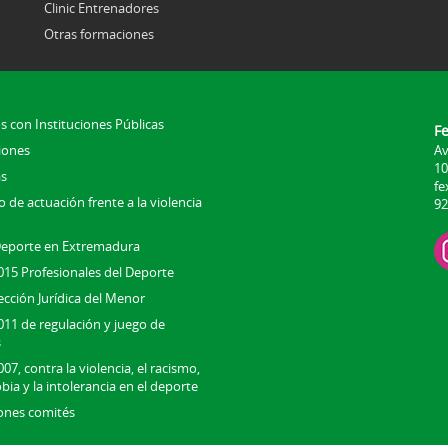
Clinic Entrenadores
Otras formaciones
s con Instituciones Públicas
F
iones
Av
10
s
fe
 de actuación frente a la violencia
92
Deporte en Extremadura
015 Profesionales del Deporte
ección Jurídica del Menor
011 de regulación y juego de
s
07, contra la violencia, el racismo,
bia y la intolerancia en el deporte
ones comités