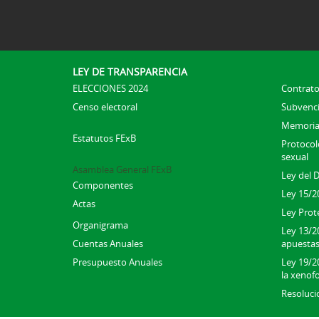
LEY DE TRANSPARENCIA
ELECCIONES 2024
Contrato
Censo electoral
Subvenc
Memoria
Estatutos FExB
Protocolo
sexual
Asamblea General FExB
Ley del 
Componentes
Ley 15/2
Actas
Ley Prot
Organigrama
Ley 13/2
Cuentas Anuales
apuesta
Presupuesto Anuales
Ley 19/20
la xenofo
Resoluci