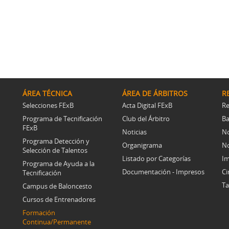
ÁREA TÉCNICA
ÁREA DE ÁRBITROS
R
Selecciones FExB
Acta Digital FExB
Re
Programa de Tecnificación
Club del Árbitro
Ba
FExB
Noticias
No
Programa Detección y
Organigrama
No
Selección de Talentos
Listado por Categorías
Im
Programa de Ayuda a la
Documentación - Impresos
Ci
Tecnificación
Ta
Campus de Baloncesto
Cursos de Entrenadores
Formación
Continua/Permanente