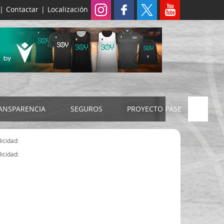
|
Contactar
|
Localización
ANSPARENCIA
SEGUROS
PROYECTO PASE
ELECCIONES 2024
SEGURO JUDEX
icidad:
Censo electoral
SEGURO SENIOR
icidad:
Estatutos FExB
Organigrama
Asamblea General FExB
Componentes