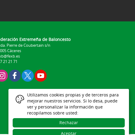
ederación Extremeña de Baloncesto
da. Pierre de Coubertain s/n
005 Cáceres
xb@fexb.es
7 21 21 71
Utilizamos cookies propias y de terceros para
mejorar nuestros servicios. Si lo desa, puede
ver y personalizar la información que
recopilamos sobre usted:
Rechazar
Aceptar