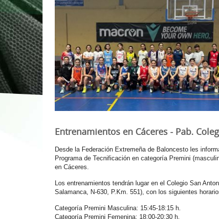
1ª División Naciona
3x3
Plan Minibasket
Copa de Extremadu
Torneos Amistosos
Entrenamientos en Cáceres - Pab. Coleg
Desde la Federación Extremeña de Baloncesto les informa
Programa de Tecnificación en categoría Premini (masculi
en Cáceres.
Los entrenamientos tendrán lugar en el Colegio San Anton
Salamanca, N-630, P.Km. 551), con los siguientes horario
Categoría Premini Masculina: 15:45-18:15 h.
Categoría Premini Femenina: 18:00-20:30 h.