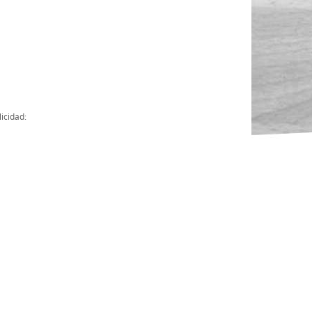
Actas
Cuentas Anuales
Presupuesto Anuales
Contratos con Instituciones Públicas
icidad:
Subvenciones
Memorias
Protocolo de actuación frente a la violencia sexual
Ley del Deporte en Extremadura
Ley 15/2015 Profesionales del Deporte
Ley Protección Jurídica del Menor
Ley 13/2011 de regulación y juego de apuestas
Ley 19/2007, contra la violencia, el racismo, la xenofobia y la intole