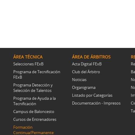
ÁREA TÉCNICA
ÁREA DE ÁRBITROS
R
Selecciones FExB
Acta Digital FExB
Re
Programa de Tecnificación
Club del Árbitro
Ba
FExB
Noticias
No
Programa Detección y
Organigrama
No
Selección de Talentos
Listado por Categorías
Im
Programa de Ayuda a la
Documentación - Impresos
Ci
Tecnificación
Ta
Campus de Baloncesto
Cursos de Entrenadores
Formación
Continua/Permanente