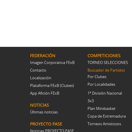
FEDERACIÓN
COMPETICIONES
Imagen Corporativa FExB
TORNEO SELECCIONES
Contacto
Buscador de Partidos
Por Clubes
Localización
Por Localidades
Plataforma FExB (Clubes)
App Afición FExB
1ª División Nacional
3x3
NOTICIAS
Plan Minibasket
Últimas noticias
Copa de Extremadura
PROYECTO PASE
Torneos Amistosos
Noticias PROYECTO PASE