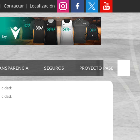
|
Contactar
|
Localización
ANSPARENCIA
SEGUROS
PROYECTO PASE
ELECCIONES 2024
SEGURO JUDEX
icidad:
Censo electoral
SEGURO SENIOR
icidad:
Estatutos FExB
Organigrama
Asamblea General FExB
Componentes