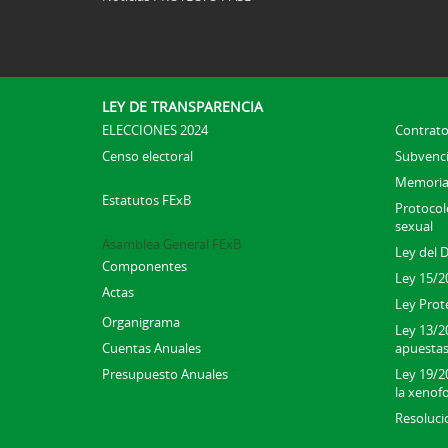
LEY DE TRANSPARENCIA
ELECCIONES 2024
Contrato
Censo electoral
Subvenc
Memoria
Estatutos FExB
Protocolo
sexual
Asamblea General FExB
Ley del 
Componentes
Ley 15/2
Actas
Ley Prot
Organigrama
Ley 13/2
Cuentas Anuales
apuesta
Presupuesto Anuales
Ley 19/20
la xenofo
Resoluci