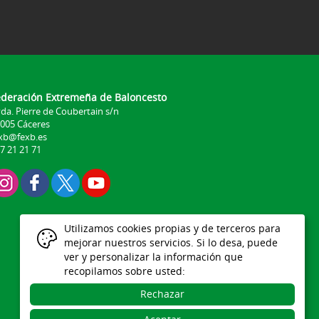
ederación Extremeña de Baloncesto
da. Pierre de Coubertain s/n
005 Cáceres
xb@fexb.es
7 21 21 71
Utilizamos cookies propias y de terceros para
mejorar nuestros servicios. Si lo desa, puede
ver y personalizar la información que
recopilamos sobre usted:
Rechazar