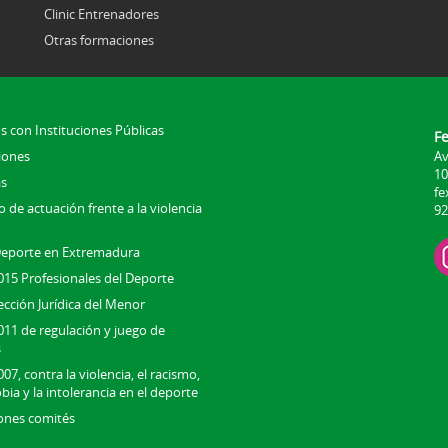
Clinic Entrenadores
Otras formaciones
s con Instituciones Públicas
F
iones
Av
10
s
fe
 de actuación frente a la violencia
92
Deporte en Extremadura
015 Profesionales del Deporte
ección Jurídica del Menor
011 de regulación y juego de
s
07, contra la violencia, el racismo,
bia y la intolerancia en el deporte
ones comités