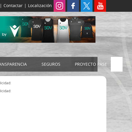
|
Contactar
|
Localización
ANSPARENCIA
SEGUROS
PROYECTO PASE
ELECCIONES 2024
SEGURO JUDEX
icidad:
Censo electoral
SEGURO SENIOR
icidad:
Estatutos FExB
Organigrama
Asamblea General FExB
Componentes