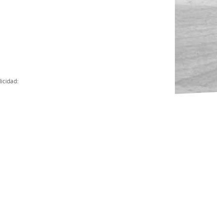
Actas
Cuentas Anuales
Presupuesto Anuales
Contratos con Instituciones Públicas
icidad:
Subvenciones
Memorias
Protocolo de actuación frente a la violencia sexual
Ley del Deporte en Extremadura
Ley 15/2015 Profesionales del Deporte
Ley Protección Jurídica del Menor
Ley 13/2011 de regulación y juego de apuestas
Ley 19/2007, contra la violencia, el racismo, la xenofobia y la intole