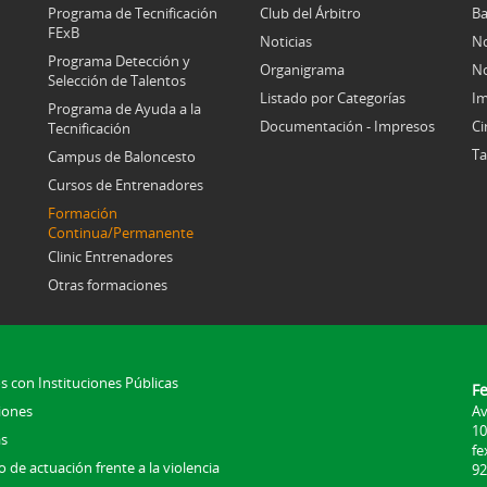
Programa de Tecnificación
Club del Árbitro
Ba
FExB
Noticias
No
Programa Detección y
Organigrama
No
Selección de Talentos
Listado por Categorías
Im
Programa de Ayuda a la
Documentación - Impresos
Ci
Tecnificación
Ta
Campus de Baloncesto
Cursos de Entrenadores
Formación
Continua/Permanente
Clinic Entrenadores
Otras formaciones
s con Instituciones Públicas
F
iones
Av
10
s
fe
 de actuación frente a la violencia
92