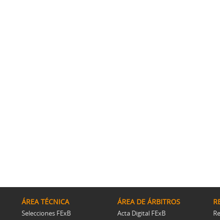
ÁREA TÉCNICA
ÁREA DE ÁRBITROS
R
Selecciones FExB
Acta Digital FExB
Re