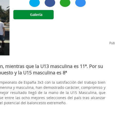
l
Formación Continua/Permanente
Tarifas
Galería
Clinic Entrenadores
Otras formaciones
ra
Publ
a
n, mientras que la U13 masculina es 11ª. Por su
puesto y la U15 masculina es 8ª
mpeonato de España 3x3 con la satisfacción del trabajo bien
femenina y masculina, han demostrado carácter, compromiso y
 mejor resultado llegó de la mano de la U15 Masculina, que
e entre las ocho mejores selecciones del país tras alcanzar
 el potencial del baloncesto extremeño.