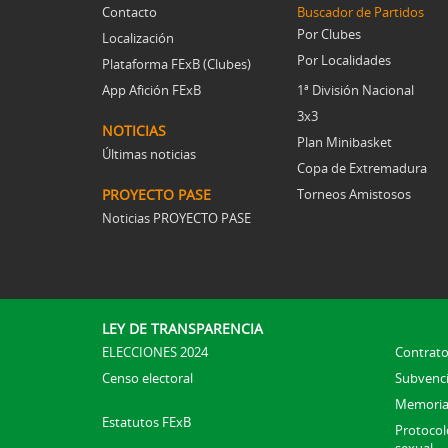
Contacto
Buscador de Partidos
Por Clubes
Localización
Por Localidades
Plataforma FExB (Clubes)
App Afición FExB
1ª División Nacional
3x3
NOTICIAS
Plan Minibasket
Últimas noticias
Copa de Extremadura
PROYECTO PASE
Torneos Amistosos
Noticias PROYECTO PASE
LEY DE TRANSPARENCIA
ELECCIONES 2024
Contrato
Censo electoral
Subvenc
Memoria
Estatutos FExB
Protocolo
sexual