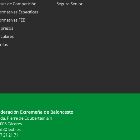
ses de Competición
Seguro Senior
rmativas Específicas
rmativas FEB
presos
rculares
rifas
ederación Extremeña de Baloncesto
da. Pierre de Coubertain s/n
005 Cáceres
xb@fexb.es
7 21 21 71