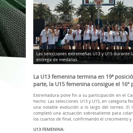
1ª División Naciona
3x3
Plan Minibasket
Copa de Extremadu
Torneos Amistosos
Las selecciones extremeñas U13 y U15 durante l
entrega de medallas.
La U13 femenina termina en 19ª posició
parte, la U15 femenina consigue el 16º 
Extremadura pone fin a su participación en el Ca
hecho. Las selecciones U13 y U15, en categoría 
una notable evolución a lo largo del torneo. El
completó una actuación sobresaliente para colars
los cuartos de final, confirmando el crecimiento y
U13 FEMENINA: