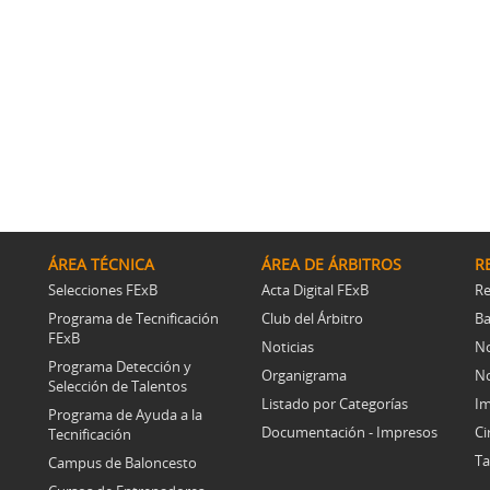
ÁREA TÉCNICA
ÁREA DE ÁRBITROS
R
Selecciones FExB
Acta Digital FExB
Re
Programa de Tecnificación
Club del Árbitro
Ba
FExB
Noticias
No
Programa Detección y
Organigrama
No
Selección de Talentos
Listado por Categorías
Im
Programa de Ayuda a la
Documentación - Impresos
Ci
Tecnificación
Ta
Campus de Baloncesto