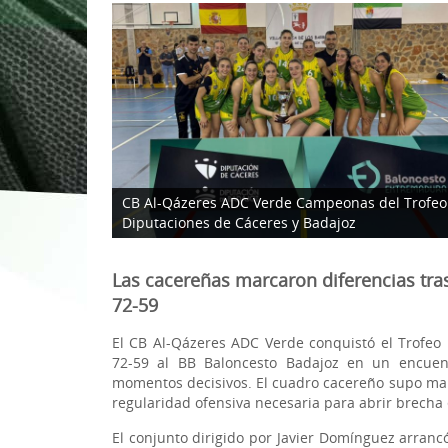
1ª División Naciona
3x3
Plan Minibasket
Copa de Extremadu
Torneos Amistosos
CB Al-Qázeres ADC Verde Campeonas del Trofeo
Diputaciones de Cáceres y Badajoz
Las cacereñas marcaron diferencias tras 
72-59
El CB Al-Qázeres ADC Verde conquistó el Trofeo
72-59 al BB Baloncesto Badajoz en un encuent
momentos decisivos. El cuadro cacereño supo man
regularidad ofensiva necesaria para abrir brecha
El conjunto dirigido por Javier Domínguez arran