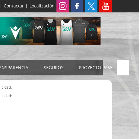
|
Contactar
|
Localización
ANSPARENCIA
SEGUROS
PROYECTO PASE
ELECCIONES 2024
SEGURO JUDEX
icidad:
Censo electoral
SEGURO SENIOR
icidad:
Estatutos FExB
Organigrama
Asamblea General FExB
Componentes