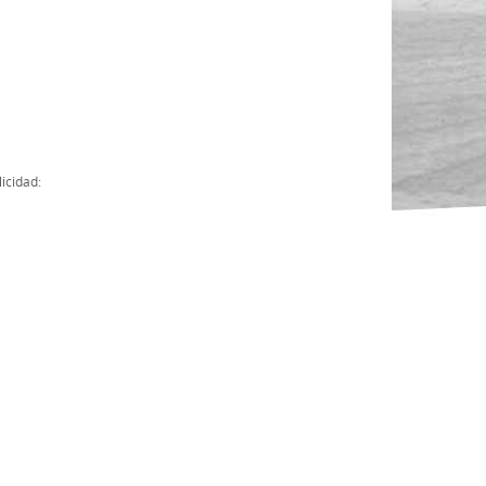
Actas
Cuentas Anuales
Presupuesto Anuales
Contratos con Instituciones Públicas
icidad:
Subvenciones
Memorias
Protocolo de actuación frente a la violencia sexual
Ley del Deporte en Extremadura
Ley 15/2015 Profesionales del Deporte
Ley Protección Jurídica del Menor
Ley 13/2011 de regulación y juego de apuestas
Ley 19/2007, contra la violencia, el racismo, la xenofobia y la intole