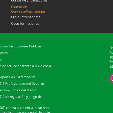
Cursos de Entrenadores
Formación
Continua/Permanente
Clinic Entrenadores
Otras formaciones
s con Instituciones Públicas
F
iones
Av
10
s
fe
 de actuación frente a la violencia
92
Deporte en Extremadura
015 Profesionales del Deporte
ección Jurídica del Menor
011 de regulación y juego de
s
07, contra la violencia, el racismo,
bia y la intolerancia en el deporte