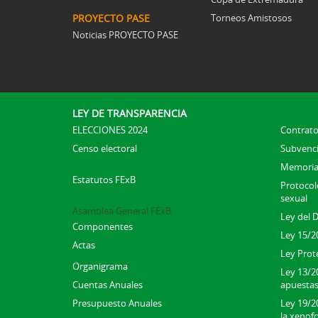
PROYECTO PASE
Torneos Amistosos
Noticias PROYECTO PASE
LEY DE TRANSPARENCIA
ELECCIONES 2024
Contrato
Censo electoral
Subvenc
Memoria
Estatutos FExB
Protocolo
sexual
Asamblea General FExB
Ley del 
Componentes
Ley 15/2
Actas
Ley Prot
Organigrama
Ley 13/2
Cuentas Anuales
apuesta
Presupuesto Anuales
Ley 19/20
la xenofo