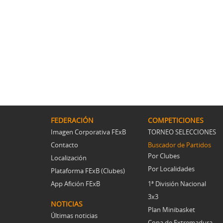
FEDERACIÓN
COMPETICIONES
Imagen Corporativa FExB
TORNEO SELECCIONES
Contacto
Buscador de Partidos
Por Clubes
Localización
Por Localidades
Plataforma FExB (Clubes)
App Afición FExB
1ª División Nacional
3x3
NOTICIAS
Plan Minibasket
Últimas noticias
Copa de Extremadura