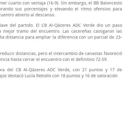
mer cuarto con ventaja (16-9). Sin embargo, el BB Baloncesto
rando sus porcentajes y elevando el ritmo ofensivo para
cuentro abierto al descanso.
clave del partido. El CB Al-Qázeres ADC Verde dio un paso
u mejor tramo del encuentro. Las cacereñas castigaron las
a distancia para ampliar la diferencia con un parcial de 23-
 reducir distancias, pero el intercambio de canastas favoreció
encia hasta cerrar el encuentro con el definitivo 72-59.
ora del CB Al-Qázeres ADC Verde, con 21 puntos y 17 de
joz destacó Lucía Rebollo con 18 puntos y 16 de valoración.