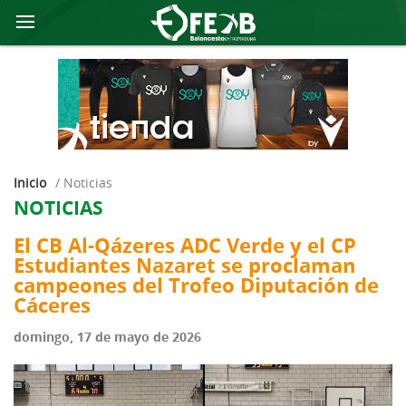
Inicio
/
noticias
NOTICIAS
El CB Al-Qázeres ADC Verde y el CP
Estudiantes Nazaret se proclaman
campeones del Trofeo Diputación de
Cáceres
domingo, 17 de mayo de 2026