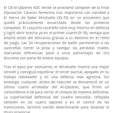
El CB Al-Qázeres ADC Verde se proclamó campeón de la Final
Diputación Cáceres femenina tras imponerse con claridad a
El Horno de Rakel Miralvalle (35-70) en un encuentro que
quedó prácticamente encarrilado desde los primeros
compases. El conjunto cacereño salió muy intenso en defensa
y logró abrir brecha ya en el primer cuarto (9-18), ventaja que
amplió antes del descanso gracias a su dominio en el ritmo
de juego. Las 24 recuperaciones de balón permitieron a las
cacereñas correr la pista y castigar las pérdidas rivales,
marcando diferencias pese a unos porcentajes de tiro
discretos por parte de ambos equipos.
Tras el paso por vestuarios, el Miralvalle mostró una mejor
versión y consiguió equilibrar el tercer parcial, apoyado en su
trabajo reboteador y en una defensa más agresiva. Sin
embargo, cualquier atisbo de reacción se desvaneció en un
último cuarto arrollador del Al-Qázeres, que firmó un
contundente 4-28 para cerrar el choque de manera definitiva.
La superioridad defensiva del cuadro vencedor, reflejada
también en los cuatro tapones y en el control de las
transiciones, terminó siendo determinante para levantar el
título provincial.