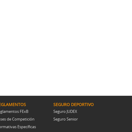
EGLAMENTOS
SEGURO DEPORTIVO
glamentos FExB
Seguro JUDEX
ses de Competición
Seguro Senior
rmativas Específicas