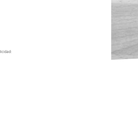
Actas
Cuentas Anuales
Presupuesto Anuales
Contratos con Instituciones Públicas
icidad:
Subvenciones
Memorias
Protocolo de actuación frente a la violencia sexual
Ley del Deporte en Extremadura
Ley 15/2015 Profesionales del Deporte
Ley Protección Jurídica del Menor
Ley 13/2011 de regulación y juego de apuestas
Ley 19/2007, contra la violencia, el racismo, la xenofobia y la intole