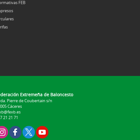
rmativas FEB
presos
rculares
rifas
ederación Extremeña de Baloncesto
da. Pierre de Coubertain s/n
005 Cáceres
xb@fexb.es
7 21 21 71