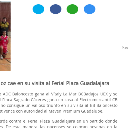
l
Formación Continua/Permanente
Tarifas
Clinic Entrenadores
Otras formaciones
ra
Publ
oz cae en su visita al Ferial Plaza Guadalajara
o ADC Baloncesto gana al Vítaly La Mar BCBadajoz UEX y se
, el Finca Sagrado Cáceres gana en casa al Electromercantil CB
no consigue un valioso triunfo en su visita al BB Baloncesto
ket vence con autoridad al Maven Premium Guadalupe.
ierde contra el Ferial Plaza Guadalajara en un partido donde
tes. De esta manera, las pacenses se colocan novenas en la