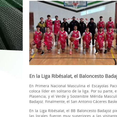
1ª División Naciona
3x3
Plan Minibasket
Copa de Extremadu
Torneos Amistosos
En la Liga Ribésalat, el Baloncesto Badaj
En Primera Nacional Masculina el Escayolas Pac
coloca líder en solitario de la liga. Por su parte
Plasencia; y el Verde y Sostenible Mérida Masculi
Badajoz. Finalmente, el San Antonio Cáceres Bas
En la Liga Ribésalat, el BB Baloncesto Badajoz p
las locales fueron muy superiores a las visitan