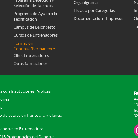
Organigrama
No
Selección de Talentos
Listado por Categorías
Im
Programa de Ayuda a la
Documentación - Impresos
Ci
Tecnificación
Ta
Campus de Baloncesto
Cursos de Entrenadores
Formación
Continua/Permanente
Clinic Entrenadores
Otras formaciones
s con Instituciones Públicas
F
iones
Av
10
s
fe
 de actuación frente a la violencia
92
Deporte en Extremadura
015 Profesionales del Deporte