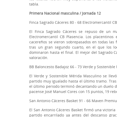
tabla.
Primera Nacional masculina / Jornada 12
Finca Sagrado Cáceres 80 - 68 Electromercantil CB
El Finca Sagrado Cáceres se repuso de un ma
Electromercantil CB Plasencia. Los placentinos
cacereños se vieron sobrepasados en todas las f
tras un gran segundo cuarto, en el que los lo
dominaron hasta el final. El mejor del Sagrado C
valoración.
BB Baloncesto Badajoz 66 - 73 Verde y Sostenible
El Verde y Sostenible Mérida Masculino se llev
partido muy igualado hasta el último tramo. Tras 
el último periodo terminó decantando un duelo de
pacense José Manuel Cores con 15 puntos, 19 rebo
San Antonio Cáceres Basket 91 - 66 Maven Prem
El San Antonio Cáceres Basket firmó una victor
partido encarrilado ya antes del descanso grac