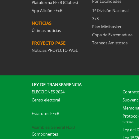
Por Localidades
Plataforma FExB (Clubes)
App Afición FExB
1ª División Nacional
3x3
NOTICIAS
Plan Minibasket
Últimas noticias
Copa de Extremadura
PROYECTO PASE
Torneos Amistosos
Noticias PROYECTO PASE
LEY DE TRANSPARENCIA
ELECCIONES 2024
Contrato
Censo electoral
Subvenc
Memoria
Estatutos FExB
Protocolo
sexual
Asamblea General FExB
Ley del 
Componentes
Ley 15/2