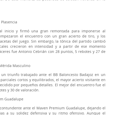
 Plasencia
l inicio y firmó una gran remontada para imponerse al
 empezaron el encuentro con un gran acierto de tiro, y los
acetas del juego. Sin embargo, la tónica del partido cambió
cales crecieron en intensidad y a partir de ese momento
áceres fue Antonio Cebrián con 28 puntos, 5 rebotes y 27 de
 Mérida Masculino
ó un triunfo trabajado ante el BB Baloncesto Badajoz en un
parciales cortos y equilibrados, el mayor acierto visitante en
cidido por pequeños detalles. El mejor del encuentro fue el
tes y 30 de valoración.
ium Guadalupe
ia contundente ante el Maven Premium Guadalupe, dejando el
ias a su solidez defensiva y su ritmo ofensivo. Aunque el