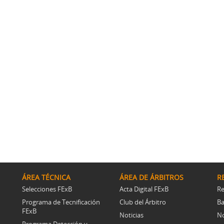
ÁREA TÉCNICA
ÁREA DE ÁRBITROS
R
Selecciones FExB
Acta Digital FExB
Re
Programa de Tecnificación
Club del Árbitro
Ba
FExB
Noticias
No
Programa Detección y