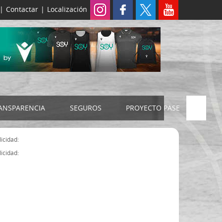
|
Contactar
|
Localización
ANSPARENCIA
SEGUROS
PROYECTO PASE
ELECCIONES 2024
SEGURO JUDEX
icidad:
Censo electoral
SEGURO SENIOR
icidad:
Estatutos FExB
Organigrama
Asamblea General FExB
Componentes